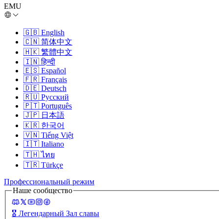
EMU
🇬🇧
English
🇨🇳
简体中文
🇭🇰
繁體中文
🇮🇳
हिन्दी
🇪🇸
Español
🇫🇷
Français
🇩🇪
Deutsch
🇷🇺
Русский
🇵🇹
Português
🇯🇵
日本語
🇰🇷
한국어
🇻🇳
Tiếng Việt
🇮🇹
Italiano
🇹🇭
ไทย
🇹🇷
Türkçe
Профессиональный режим
Наше сообщество
🎖️
Легендарный Зал славы