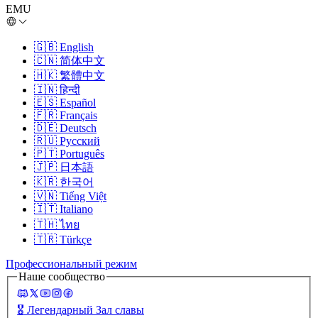
EMU
🇬🇧
English
🇨🇳
简体中文
🇭🇰
繁體中文
🇮🇳
हिन्दी
🇪🇸
Español
🇫🇷
Français
🇩🇪
Deutsch
🇷🇺
Русский
🇵🇹
Português
🇯🇵
日本語
🇰🇷
한국어
🇻🇳
Tiếng Việt
🇮🇹
Italiano
🇹🇭
ไทย
🇹🇷
Türkçe
Профессиональный режим
Наше сообщество
🎖️
Легендарный Зал славы