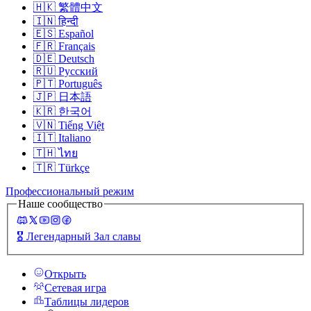
🇭🇰
繁體中文
🇮🇳
हिन्दी
🇪🇸
Español
🇫🇷
Français
🇩🇪
Deutsch
🇷🇺
Русский
🇵🇹
Português
🇯🇵
日本語
🇰🇷
한국어
🇻🇳
Tiếng Việt
🇮🇹
Italiano
🇹🇭
ไทย
🇹🇷
Türkçe
Профессиональный режим
Наше сообщество
🎖️
Легендарный Зал славы
Открыть
Сетевая игра
Таблицы лидеров