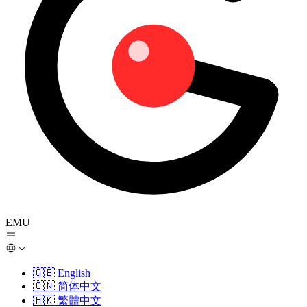
EMU
🇬🇧
English
🇨🇳
简体中文
🇭🇰
繁體中文