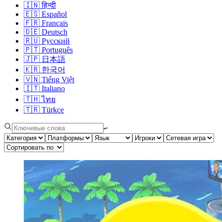
🇮🇳
हिन्दी
🇪🇸
Español
🇫🇷
Français
🇩🇪
Deutsch
🇷🇺
Русский
🇵🇹
Português
🇯🇵
日本語
🇰🇷
한국어
🇻🇳
Tiếng Việt
🇮🇹
Italiano
🇹🇭
ไทย
🇹🇷
Türkçe
↩︎