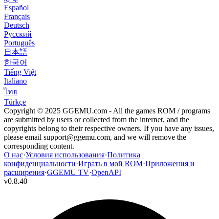
Español
Français
Deutsch
Русский
Português
日本語
한국어
Tiếng Việt
Italiano
ไทย
Türkçe
Copyright © 2025 GGEMU.com - All the games ROM / programs
are submitted by users or collected from the internet, and the
copyrights belong to their respective owners. If you have any issues,
please email
support@ggemu.com
, and we will remove the
corresponding content.
О нас
·
Условия использования
·
Политика
конфиденциальности
·
Играть в мой ROM
·
Приложения и
расширения
·
GGEMU TV
·
OpenAPI
v
0.8.40