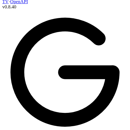
TV
·
OpenAPI
v
0.8.40