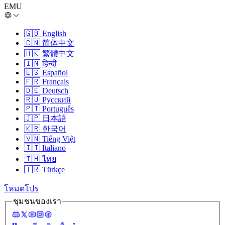
EMU
🇬🇧
English
🇨🇳
简体中文
🇭🇰
繁體中文
🇮🇳
हिन्दी
🇪🇸
Español
🇫🇷
Français
🇩🇪
Deutsch
🇷🇺
Русский
🇵🇹
Português
🇯🇵
日本語
🇰🇷
한국어
🇻🇳
Tiếng Việt
🇮🇹
Italiano
🇹🇭
ไทย
🇹🇷
Türkçe
โหมดโปร
ชุมชนของเรา