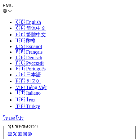
EMU
🇬🇧
English
🇨🇳
简体中文
🇭🇰
繁體中文
🇮🇳
हिन्दी
🇪🇸
Español
🇫🇷
Français
🇩🇪
Deutsch
🇷🇺
Русский
🇵🇹
Português
🇯🇵
日本語
🇰🇷
한국어
🇻🇳
Tiếng Việt
🇮🇹
Italiano
🇹🇭
ไทย
🇹🇷
Türkçe
โหมดโปร
ชุมชนของเรา