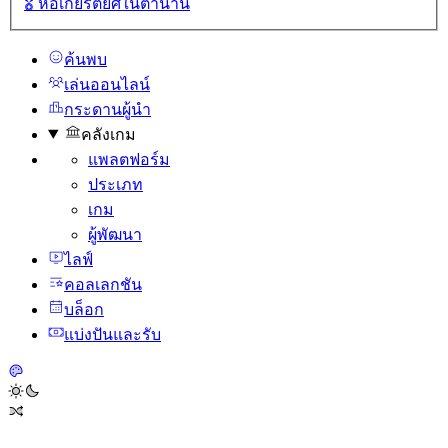
🎖️
หอเกียรติยศในตํานาน
ค้นพบ
เล่นออนไลน์
กระดานผู้นํา
คลังเกม
แพลตฟอร์ม
ประเภท
เกม
ผู้พัฒนา
ไลฟ์
คอลเลกชัน
บล็อก
แบ่งปันและรับ