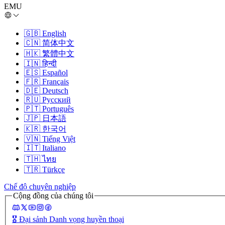
EMU
🇬🇧
English
🇨🇳
简体中文
🇭🇰
繁體中文
🇮🇳
हिन्दी
🇪🇸
Español
🇫🇷
Français
🇩🇪
Deutsch
🇷🇺
Русский
🇵🇹
Português
🇯🇵
日本語
🇰🇷
한국어
🇻🇳
Tiếng Việt
🇮🇹
Italiano
🇹🇭
ไทย
🇹🇷
Türkçe
Chế độ chuyên nghiệp
Cộng đồng của chúng tôi
🎖️
Đại sảnh Danh vọng huyền thoại