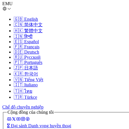
EMU
🇬🇧
English
🇨🇳
简体中文
🇭🇰
繁體中文
🇮🇳
हिन्दी
🇪🇸
Español
🇫🇷
Français
🇩🇪
Deutsch
🇷🇺
Русский
🇵🇹
Português
🇯🇵
日本語
🇰🇷
한국어
🇻🇳
Tiếng Việt
🇮🇹
Italiano
🇹🇭
ไทย
🇹🇷
Türkçe
Chế độ chuyên nghiệp
Cộng đồng của chúng tôi
🎖️
Đại sảnh Danh vọng huyền thoại