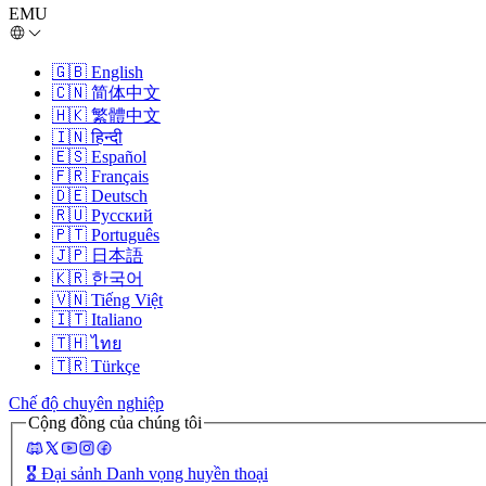
EMU
🇬🇧
English
🇨🇳
简体中文
🇭🇰
繁體中文
🇮🇳
हिन्दी
🇪🇸
Español
🇫🇷
Français
🇩🇪
Deutsch
🇷🇺
Русский
🇵🇹
Português
🇯🇵
日本語
🇰🇷
한국어
🇻🇳
Tiếng Việt
🇮🇹
Italiano
🇹🇭
ไทย
🇹🇷
Türkçe
Chế độ chuyên nghiệp
Cộng đồng của chúng tôi
🎖️
Đại sảnh Danh vọng huyền thoại