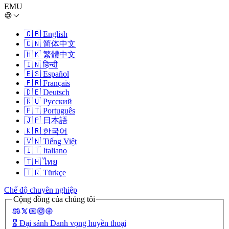
EMU
🇬🇧
English
🇨🇳
简体中文
🇭🇰
繁體中文
🇮🇳
हिन्दी
🇪🇸
Español
🇫🇷
Français
🇩🇪
Deutsch
🇷🇺
Русский
🇵🇹
Português
🇯🇵
日本語
🇰🇷
한국어
🇻🇳
Tiếng Việt
🇮🇹
Italiano
🇹🇭
ไทย
🇹🇷
Türkçe
Chế độ chuyên nghiệp
Cộng đồng của chúng tôi
🎖️
Đại sảnh Danh vọng huyền thoại