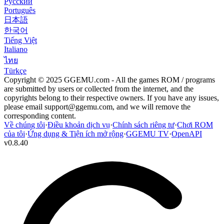
Русский
Português
日本語
한국어
Tiếng Việt
Italiano
ไทย
Türkçe
Copyright © 2025 GGEMU.com - All the games ROM / programs
are submitted by users or collected from the internet, and the
copyrights belong to their respective owners. If you have any issues,
please email
support@ggemu.com
, and we will remove the
corresponding content.
Về chúng tôi
·
Điều khoản dịch vụ
·
Chính sách riêng tư
·
Chơi ROM
của tôi
·
Ứng dụng & Tiện ích mở rộng
·
GGEMU TV
·
OpenAPI
v
0.8.40