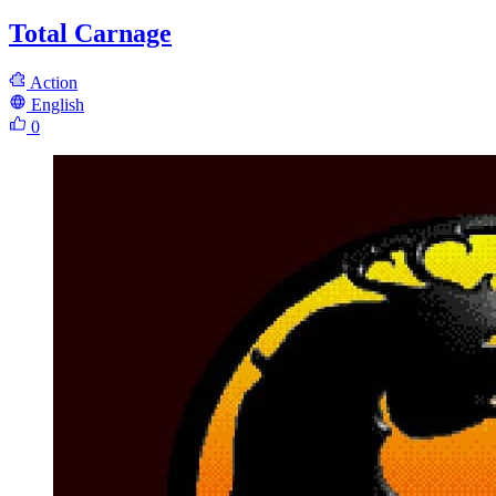
Total Carnage
Action
English
0