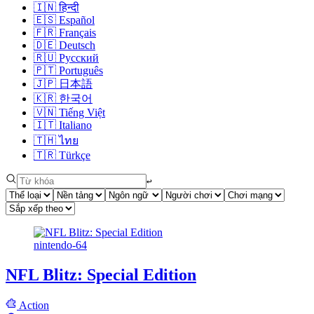
🇮🇳
हिन्दी
🇪🇸
Español
🇫🇷
Français
🇩🇪
Deutsch
🇷🇺
Русский
🇵🇹
Português
🇯🇵
日本語
🇰🇷
한국어
🇻🇳
Tiếng Việt
🇮🇹
Italiano
🇹🇭
ไทย
🇹🇷
Türkçe
↩︎
nintendo-64
NFL Blitz: Special Edition
Action