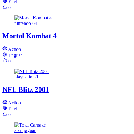
English
0
nintendo-64
Mortal Kombat 4
Action
English
0
playstation-1
NFL Blitz 2001
Action
English
0
atari-jaguar