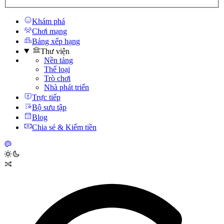
Khám phá
Chơi mạng
Bảng xếp hạng
Thư viện
Nền tảng
Thể loại
Trò chơi
Nhà phát triển
Trực tiếp
Bộ sưu tập
Blog
Chia sẻ & Kiếm tiền