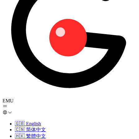
EMU
🇬🇧
English
🇨🇳
简体中文
🇭🇰
繁體中文