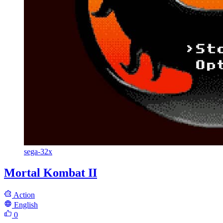
sega-32x
Mortal Kombat II
Action
English
0