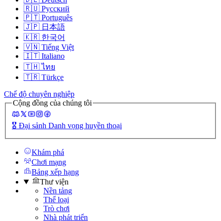
🇷🇺
Русский
🇵🇹
Português
🇯🇵
日本語
🇰🇷
한국어
🇻🇳
Tiếng Việt
🇮🇹
Italiano
🇹🇭
ไทย
🇹🇷
Türkçe
Chế độ chuyên nghiệp
Cộng đồng của chúng tôi
🎖️
Đại sảnh Danh vọng huyền thoại
Khám phá
Chơi mạng
Bảng xếp hạng
Thư viện
Nền tảng
Thể loại
Trò chơi
Nhà phát triển