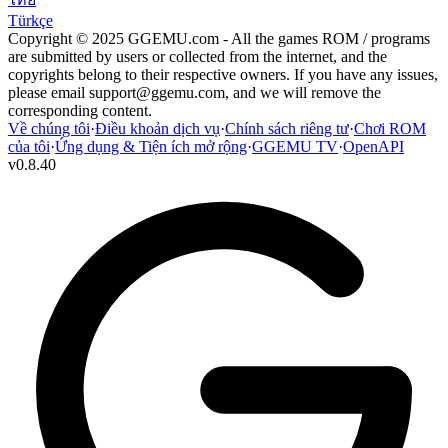
Türkçe
Copyright © 2025 GGEMU.com - All the games ROM / programs
are submitted by users or collected from the internet, and the
copyrights belong to their respective owners. If you have any issues,
please email
support@ggemu.com
, and we will remove the
corresponding content.
Về chúng tôi
·
Điều khoản dịch vụ
·
Chính sách riêng tư
·
Chơi ROM
của tôi
·
Ứng dụng & Tiện ích mở rộng
·
GGEMU TV
·
OpenAPI
v
0.8.40