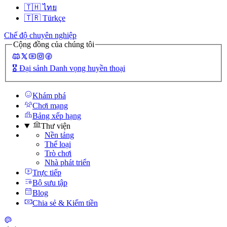
🇹🇭
ไทย
🇹🇷
Türkçe
Chế độ chuyên nghiệp
Cộng đồng của chúng tôi
🎖️
Đại sảnh Danh vọng huyền thoại
Khám phá
Chơi mạng
Bảng xếp hạng
Thư viện
Nền tảng
Thể loại
Trò chơi
Nhà phát triển
Trực tiếp
Bộ sưu tập
Blog
Chia sẻ & Kiếm tiền