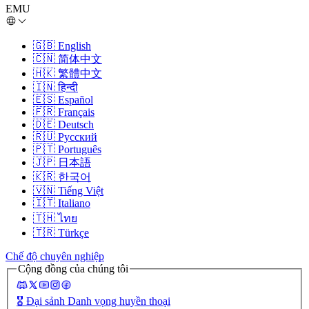
EMU
🇬🇧
English
🇨🇳
简体中文
🇭🇰
繁體中文
🇮🇳
हिन्दी
🇪🇸
Español
🇫🇷
Français
🇩🇪
Deutsch
🇷🇺
Русский
🇵🇹
Português
🇯🇵
日本語
🇰🇷
한국어
🇻🇳
Tiếng Việt
🇮🇹
Italiano
🇹🇭
ไทย
🇹🇷
Türkçe
Chế độ chuyên nghiệp
Cộng đồng của chúng tôi
🎖️
Đại sảnh Danh vọng huyền thoại