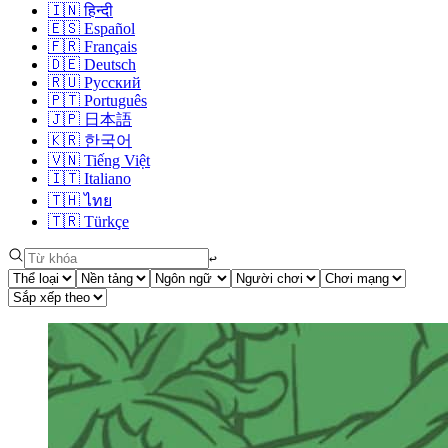
🇮🇳
हिन्दी
🇪🇸
Español
🇫🇷
Français
🇩🇪
Deutsch
🇷🇺
Русский
🇵🇹
Português
🇯🇵
日本語
🇰🇷
한국어
🇻🇳
Tiếng Việt
🇮🇹
Italiano
🇹🇭
ไทย
🇹🇷
Türkçe
↩︎