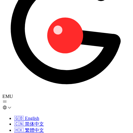
EMU
🇬🇧
English
🇨🇳
简体中文
🇭🇰
繁體中文