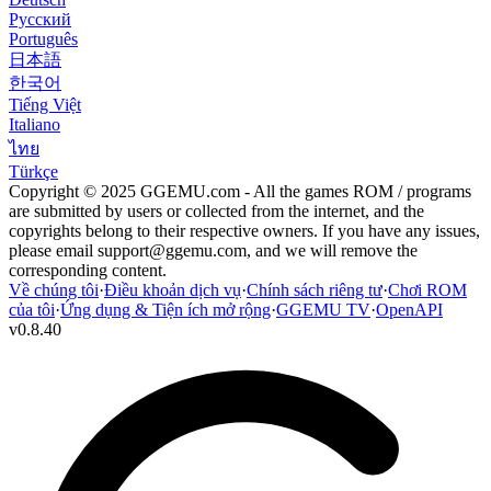
Русский
Português
日本語
한국어
Tiếng Việt
Italiano
ไทย
Türkçe
Copyright © 2025 GGEMU.com - All the games ROM / programs
are submitted by users or collected from the internet, and the
copyrights belong to their respective owners. If you have any issues,
please email
support@ggemu.com
, and we will remove the
corresponding content.
Về chúng tôi
·
Điều khoản dịch vụ
·
Chính sách riêng tư
·
Chơi ROM
của tôi
·
Ứng dụng & Tiện ích mở rộng
·
GGEMU TV
·
OpenAPI
v
0.8.40