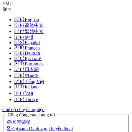
EMU
🇬🇧
English
🇨🇳
简体中文
🇭🇰
繁體中文
🇮🇳
हिन्दी
🇪🇸
Español
🇫🇷
Français
🇩🇪
Deutsch
🇷🇺
Русский
🇵🇹
Português
🇯🇵
日本語
🇰🇷
한국어
🇻🇳
Tiếng Việt
🇮🇹
Italiano
🇹🇭
ไทย
🇹🇷
Türkçe
Chế độ chuyên nghiệp
Cộng đồng của chúng tôi
🎖️
Đại sảnh Danh vọng huyền thoại