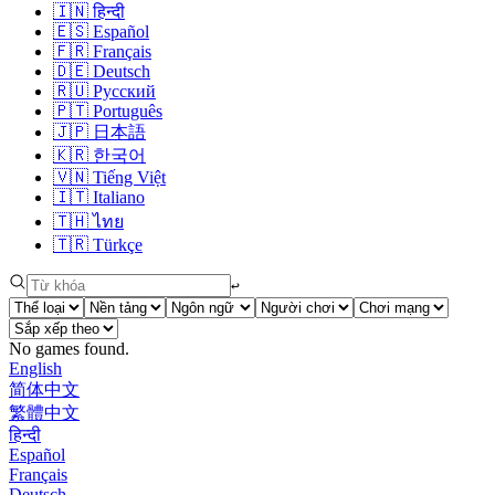
🇮🇳
हिन्दी
🇪🇸
Español
🇫🇷
Français
🇩🇪
Deutsch
🇷🇺
Русский
🇵🇹
Português
🇯🇵
日本語
🇰🇷
한국어
🇻🇳
Tiếng Việt
🇮🇹
Italiano
🇹🇭
ไทย
🇹🇷
Türkçe
↩︎
No games found.
English
简体中文
繁體中文
हिन्दी
Español
Français
Deutsch