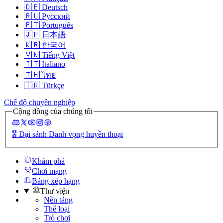
🇩🇪
Deutsch
🇷🇺
Русский
🇵🇹
Português
🇯🇵
日本語
🇰🇷
한국어
🇻🇳
Tiếng Việt
🇮🇹
Italiano
🇹🇭
ไทย
🇹🇷
Türkçe
Chế độ chuyên nghiệp
Cộng đồng của chúng tôi
🎖️
Đại sảnh Danh vọng huyền thoại
Khám phá
Chơi mạng
Bảng xếp hạng
Thư viện
Nền tảng
Thể loại
Trò chơi