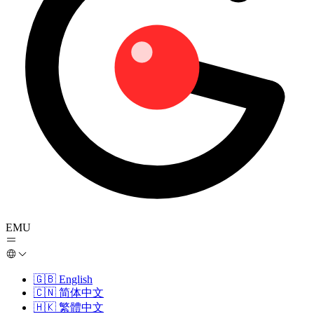
EMU
🇬🇧
English
🇨🇳
简体中文
🇭🇰
繁體中文