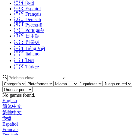
🇮🇳
हिन्दी
🇪🇸
Español
🇫🇷
Français
🇩🇪
Deutsch
🇷🇺
Русский
🇵🇹
Português
🇯🇵
日本語
🇰🇷
한국어
🇻🇳
Tiếng Việt
🇮🇹
Italiano
🇹🇭
ไทย
🇹🇷
Türkçe
↩︎
No games found.
English
简体中文
繁體中文
हिन्दी
Español
Français
Deutsch