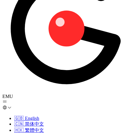
EMU
🇬🇧
English
🇨🇳
简体中文
🇭🇰
繁體中文