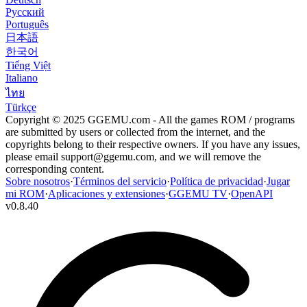
Русский
Português
日本語
한국어
Tiếng Việt
Italiano
ไทย
Türkçe
Copyright © 2025 GGEMU.com - All the games ROM / programs
are submitted by users or collected from the internet, and the
copyrights belong to their respective owners. If you have any issues,
please email
support@ggemu.com
, and we will remove the
corresponding content.
Sobre nosotros
·
Términos del servicio
·
Política de privacidad
·
Jugar
mi ROM
·
Aplicaciones y extensiones
·
GGEMU TV
·
OpenAPI
v
0.8.40