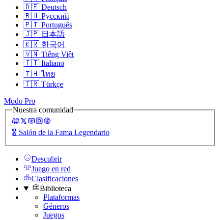
🇩🇪
Deutsch
🇷🇺
Русский
🇵🇹
Português
🇯🇵
日本語
🇰🇷
한국어
🇻🇳
Tiếng Việt
🇮🇹
Italiano
🇹🇭
ไทย
🇹🇷
Türkçe
Modo Pro
Nuestra comunidad
🎖️
Salón de la Fama Legendario
Descubrir
Juego en red
Clasificaciones
Biblioteca
Plataformas
Géneros
Juegos