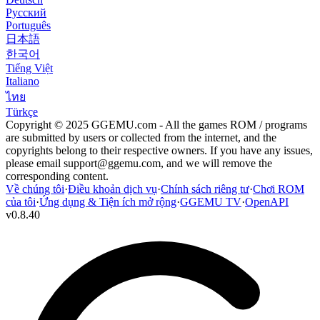
Русский
Português
日本語
한국어
Tiếng Việt
Italiano
ไทย
Türkçe
Copyright © 2025 GGEMU.com - All the games ROM / programs
are submitted by users or collected from the internet, and the
copyrights belong to their respective owners. If you have any issues,
please email
support@ggemu.com
, and we will remove the
corresponding content.
Về chúng tôi
·
Điều khoản dịch vụ
·
Chính sách riêng tư
·
Chơi ROM
của tôi
·
Ứng dụng & Tiện ích mở rộng
·
GGEMU TV
·
OpenAPI
v
0.8.40