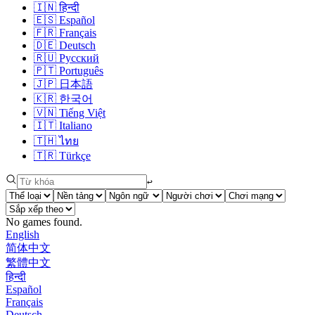
🇮🇳
हिन्दी
🇪🇸
Español
🇫🇷
Français
🇩🇪
Deutsch
🇷🇺
Русский
🇵🇹
Português
🇯🇵
日本語
🇰🇷
한국어
🇻🇳
Tiếng Việt
🇮🇹
Italiano
🇹🇭
ไทย
🇹🇷
Türkçe
↩︎
No games found.
English
简体中文
繁體中文
हिन्दी
Español
Français
Deutsch