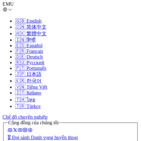
EMU
🇬🇧
English
🇨🇳
简体中文
🇭🇰
繁體中文
🇮🇳
हिन्दी
🇪🇸
Español
🇫🇷
Français
🇩🇪
Deutsch
🇷🇺
Русский
🇵🇹
Português
🇯🇵
日本語
🇰🇷
한국어
🇻🇳
Tiếng Việt
🇮🇹
Italiano
🇹🇭
ไทย
🇹🇷
Türkçe
Chế độ chuyên nghiệp
Cộng đồng của chúng tôi
🎖️
Đại sảnh Danh vọng huyền thoại