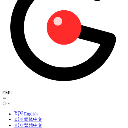
EMU
🇬🇧
English
🇨🇳
简体中文
🇭🇰
繁體中文