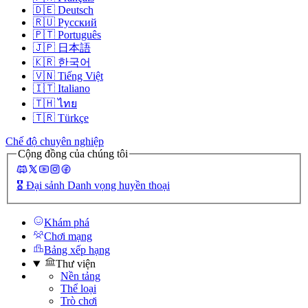
🇩🇪
Deutsch
🇷🇺
Русский
🇵🇹
Português
🇯🇵
日本語
🇰🇷
한국어
🇻🇳
Tiếng Việt
🇮🇹
Italiano
🇹🇭
ไทย
🇹🇷
Türkçe
Chế độ chuyên nghiệp
Cộng đồng của chúng tôi
🎖️
Đại sảnh Danh vọng huyền thoại
Khám phá
Chơi mạng
Bảng xếp hạng
Thư viện
Nền tảng
Thể loại
Trò chơi