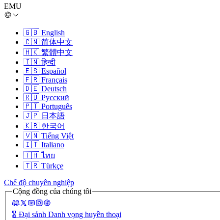
EMU
🇬🇧
English
🇨🇳
简体中文
🇭🇰
繁體中文
🇮🇳
हिन्दी
🇪🇸
Español
🇫🇷
Français
🇩🇪
Deutsch
🇷🇺
Русский
🇵🇹
Português
🇯🇵
日本語
🇰🇷
한국어
🇻🇳
Tiếng Việt
🇮🇹
Italiano
🇹🇭
ไทย
🇹🇷
Türkçe
Chế độ chuyên nghiệp
Cộng đồng của chúng tôi
🎖️
Đại sảnh Danh vọng huyền thoại